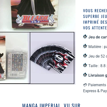
VOUS RECHER
SUPERBE JE
IMPRIMÉ DE
VOS ATTENTE
Jeu de car
Matière : p
Jeu de 52 
Taille : 8.8
Livraison 
💳 Paiements 
Express & Pay
MANGA IMPERIAL, VU SUR...