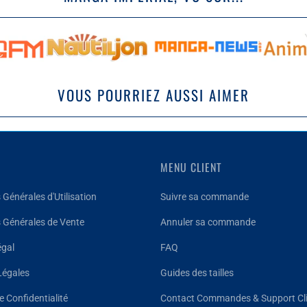
VOUS POURRIEZ AUSSI AIMER
MENU CLIENT
 Générales d'Utilisation
Suivre sa commande
 Générales de Vente
Annuler sa commande
égal
FAQ
Légales
Guides des tailles
e Confidentialité
Contact Commandes & Support Cl